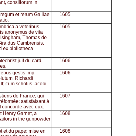
ant, consiliorum in
t regum et rerum Galliae
1605
tio.
mbrica a veteribus
1605
is anonymus de vita
alsingham, Thomas de
Giraldus Cambrensis,
i ex bibliotheca
techrist juif du card.
1606
es.
rebus gestis imp.
1606
olutum. Richardi
XII; cum scholiis Iacobi
stiens de France, qui
1607
réformée: satisfaisant à
et concorde avec eux.
t Henry Garnet, a
1608
traitors in the gunpowder
st et du pape: mise en
1608