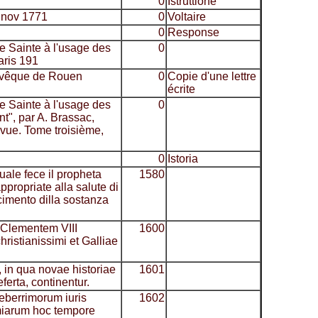
0
Istruttione
 nov 1771
0
Voltaire
0
Response
e Sainte à l'usage des
0
aris 191
hevêque de Rouen
0
Copie d'une lettre
écrite
e Sainte à l'usage des
0
t", par A. Brassac,
evue. Tome troisième,
0
Istoria
quale fece il propheta
1580
appropriate alla salute di
scimento dilla sostanza
d Clementem VIII
1600
ristianissimi et Galliae
in qua novae historiae
1601
ferta, continentur.
leberrimorum iuris
1602
miarum hoc tempore