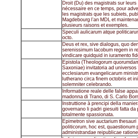
Droit (Du) des magistrats sur leurs s
nécessaire en ce temps, pour advert
les magistrats que les subiets, pub
Magdebourg l'an MDL et maintenan
plusieurs raisons et exemples.
Speculi aulicarum atque politicaru
octo.
Deus et rex, sive dialogus, quo de
serenissimum Iacobum regem in reg
vindicare quidquid in iuramento fidel
Epistola (Theologorum quorumdam 
Saxoniae) invitatoria ad universos
ecclesiarum evangelicarum ministr
lutherano circa finem octobris et i
solemniter celebrando.
Informatione reale delle false appar
madonna di Trano, di S. Carlo Borr
Instruttione à prencipi della manier
governano li padri giesuiti fatta da
totalmente spassionata.
Epimetron sive auctarium thesaur
politicorum, hoc est, quaestionum 
administrandae reipublicae ratione, 