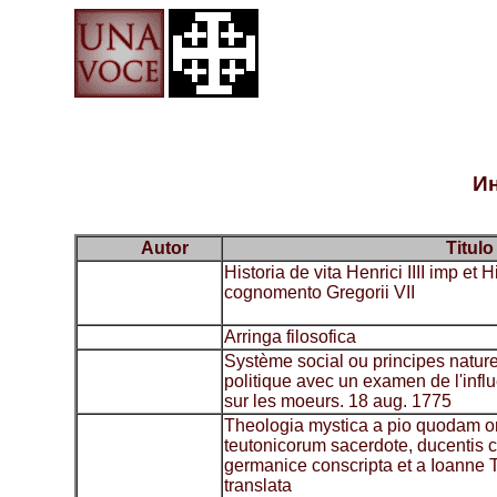
Ин
Autor
Titulo
Historia de vita Henrici IIII imp et
cognomento Gregorii VII
Arringa filosofica
Système social ou principes nature
politique avec un examen de l'inf
sur les moeurs. 18 aug. 1775
Theologia mystica a pio quodam o
teutonicorum sacerdote, ducentis c
germanice conscripta et a Ioanne 
translata