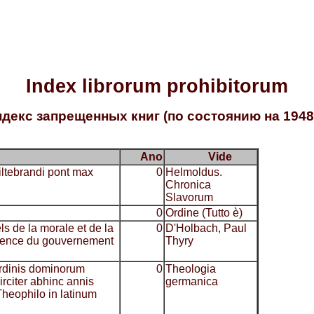
Index librorum prohibitorum
декс запрещенных книг (по состоянию на 1948 
Ano
Vide
 Hiltebrandi pont max
0
Helmoldus.
Chronica
Slavorum
0
Ordine (Tutto è)
ls de la morale et de la
0
D'Holbach, Paul
luence du gouvernement
Thyry
rdinis dominorum
0
Theologia
irciter abhinc annis
germanica
Theophilo in latinum