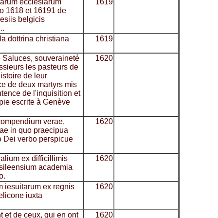
atarum ecclesiarum
1619
no 1618 et 16191 de
esiis belgicis
..
la dottrina christiana
1619
e Saluces, souveraineté
1620
sieurs les pasteurs de
istoire de leur
nce de deux martyrs mis
tence de l'inquisition et
pie escrite à Genève
 compendium verae,
1620
nae in quo praecipua
lo Dei verbo perspicue
ium ex difficillimis
1620
asileensium academia
o.
um iesuitarum ex regnis
1620
licone iuxta
t et de ceux, qui en ont
1620