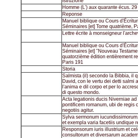
Istruzione
Homme (L') aux quarante écus. 29
Reponse
Manuel biblique ou Cours d'Écritur
Séminaires [et] Tome quatrième, P
Lettre écrite à monseigneur l'arc
Manuel biblique ou Cours d'Écritur
Séminaires [et] "Nouveau Testamen
quatorzième édition entièrement r
Paris 191
Storia
Salmista (il) secondo la Bibbia, il 
David, con le vertu dei detti salmi 
l'anima e dil corpo et per lo accre
di questo mondo.
Acta legationis ducis Niverniae a
pontificem romanum, ubi de regis ch
negotiis agitur.
Sylva sermonum iucundissimorum, 
et exempla varia facetiis undique re
Responsorum iuris illustrium et ce
consultorum et diversarum acade