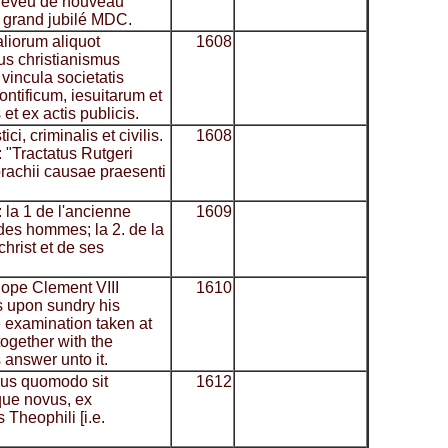
t reveu de nouveau
 grand jubilé MDC.
aliorum aliquot
1608
us christianismus
 vincula societatis
ntificum, iesuitarum et
 et ex actis publicis.
ci, criminalis et civilis.
1608
s: "Tractatus Rutgeri
rachii causae praesenti
 la 1 de l'ancienne
1609
 des hommes; la 2. de la
christ et de ses
Pope Clement VIII
1610
s upon sundry his
e examination taken at
ogether with the
s answer unto it.
eus quomodo sit
1612
ue novus, ex
 Theophili [i.e.