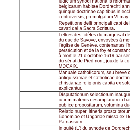
Iudicium synodi nationalis reform
belgicarum habitae Dordrechti an
quinque doctrinae capitibus in eccl
controversis, promulgatum VI may..
Repetitione delli principali capi del
cavati dalla Sacra Scrittura.
Lettres des fidèles du marquisat d
du duc de Savoye, envoyées à mes
l'église de Genève, contenantes l'h
persécution et de la foy et consta
à mort le 21 d'octobre 1619 par sen
du sénat de Piedmont; jouxte la co
MDCXIX.
Manuale catholicorum, seu breve
antiquissimae et catholicae doctri
christianae religionis capita ex so
explicantur.
Disputationum selectiorum inaugural
iurium materiis desumptarum in b
publice propositarum, volumina du
Relatio nuperi itineris proscribtor
Bohemiae et Ungariae missa ex He
Parnassum.
Iniquité (L') du synode de Dordrech