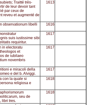
ubiets; Traitté très-
1613
ir de leur devoir tant
lié par ceux de
t reveu et augmenté de
m observationum libelli
1616
monstratur
1617
nis suis iustissime sibi
itatis requiritur.
in electoratu
1617
 theologos et
os de iubilaeo
nitium novembris
itioni e miracoli della
1617
omeo e del b. Alviggi.
a con la quale si
1618
 persona religiosa e
i aphorismorum
1618
politicarum, seu de
libri tres.