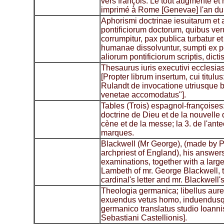
vers françois. Le tout augmenté e
imprimé à Rome [Genevae] l'an du
Aphorismi doctrinae iesuitarum et 
pontificiorum doctorum, quibus ver
corrumpitur, pax publica turbatur et
humanae dissolvuntur, sumpti ex po
aliorum pontificiorum scriptis, dictis
Thesaurus iuris executivi ecclesiasti
[Propter librum insertum, cui titulu
Rulandt de invocatione utriusque b
venetae accomodatus"].
Tables (Trois) espagnol-françoises:
doctrine de Dieu et de la nouvelle
cène et de la messe; la 3. de l'ante
marques.
Blackwell (Mr George), (made by 
archpriest of England), his answer
examinations, together with a larg
Lambeth of mr. George Blackwell, t
cardinal's letter and mr. Blackwell'
Theologia germanica; libellus aur
exuendus vetus homo, induendusq
germanico translatus studio Ioannis
Sebastiani Castellionis].