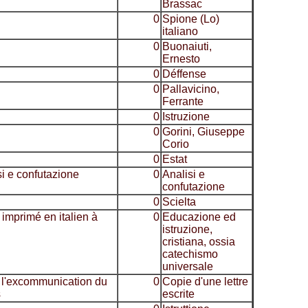
Brassac
0
Spione (Lo)
italiano
0
Buonaiuti,
Ernesto
0
Déffense
0
Pallavicino,
Ferrante
0
Istruzione
0
Gorini, Giuseppe
Corio
0
Estat
si e confutazione
0
Analisi e
confutazione
0
Scielta
; imprimé en italien à
0
Educazione ed
istruzione,
cristiana, ossia
catechismo
universale
ur l'excommunication du
0
Copie d'une lettre
s
escrite