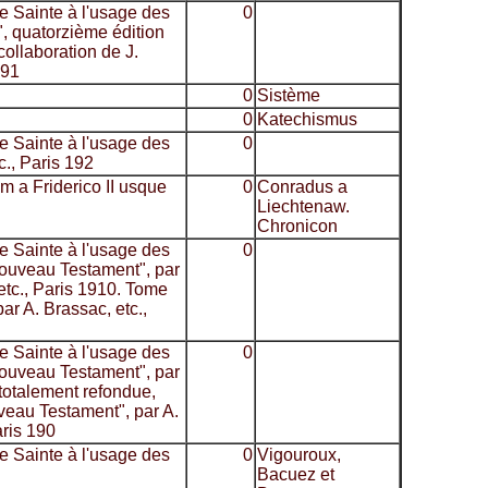
e Sainte à l'usage des
0
, quatorzième édition
collaboration de J.
191
0
Sistème
0
Katechismus
e Sainte à l'usage des
0
., Paris 192
 a Friderico II usque
0
Conradus a
Liechtenaw.
Chronicon
e Sainte à l'usage des
0
Nouveau Testament", par
 etc., Paris 1910. Tome
r A. Brassac, etc.,
e Sainte à l'usage des
0
Nouveau Testament", par
 totalement refondue,
veau Testament", par A.
aris 190
e Sainte à l'usage des
0
Vigouroux,
Bacuez et