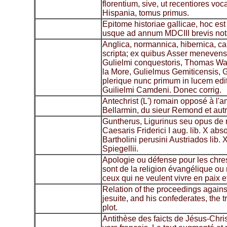
florentium, sive, ut recentiores voc
Hispania, tomus primus.
Epitome historiae gallicae, hoc es
usque ad annum MDCIII brevis nota
Anglica, normannica, hibernica, ca
scripta; ex quibus Asser menevens
Gulielmi conquestoris, Thomas W
la More, Gulielmus Gemiticensis, 
plerique nunc primum in lucem edit
Guilielmi Camdeni. Donec corrig.
Antechrist (L') romain opposé à l'an
Bellarmin, du sieur Remond et autr
Guntherus, Ligurinus seu opus de 
Caesaris Friderici I aug. lib. X abs
Bartholini perusini Austriados lib. 
Spiegellii.
Apologie ou défense pour les chre
sont de la religion évangélique ou 
ceux qui ne veulent vivre en paix 
Relation of the proceedings agains
jesuite, and his confederates, the 
plot.
Antithèse des faicts de Jésus-Chri