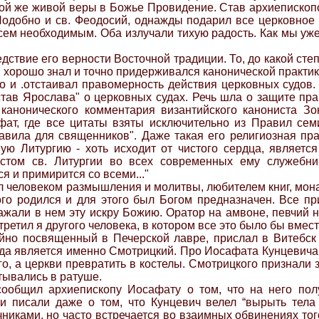
кой же живой веры в Божье Провидение. Став архиепископо
. Подобно и св. Феодосий, однажды подарил все церковное
всем необходимым. Оба излучали тихую радость. Как мы уж
ледствие его верности Восточной традиции. То, до какой ст
н хорошо знал и точно придерживался канонической практик
 и .отстаивал правомерность действия церковных судов. 
став Ярослава" о церковных судах. Речь шла о защите пра
канонического комментария византийского канониста Зо
фат, где все цитаты взяты исключительно из Правил се
равила для священников". Даже такая его религиозная прак
ую Литургию - хоть исходит от чистого сердца, являет
кстом св. Литургии во всех современных ему служебни
я и примирится со всеми..."
 человеком размышления и молитвы, любителем книг, монаш
ого родился и для этого был Богом предназначен. Все пр
ажали в нем эту искру Божию. Оратор на амвоне, певчий н
третил я другого человека, в котором все это было бы вмест
айно посвященный в Печерской лавре, прислал в Витебск
ода является именно Смотрицкий. Про Иосафата Кунцевича 
ого, а церкви превратить в костелы. Смотрицкого признал
тывались в ратуше.
ообщил архиепископу Иосафату о том, что на него по
 писали даже о том, что Кунцевич велел “вырыть тела
иками, но часто встречается во взаимных обвинениях тог