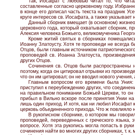
Так, Иосафат с любовью читал то, что чит
составленные согласно церковному году. Избранн
в конце его дописал часть текста на праздник Ус
круге интересов св. Иосафата, а также указывает 
Данный сборник вмещает (в основном) жизнеоп
церковного года, который охватывает сборник, п
Алексия человека Божьего, великомученика Георги
Кроме житий святых в сборниках помещались
Иоанну Златоусту. Хотя те проповеди не всегда 
Отцов, были главным источником патриотического
проповедей св. Иоанна Златоуста, произведения
других Отцов.
Сочинения св. Отцов были распространены н
поэтому, когда он цитировал отрывки из произвед
что он им цитировал; он не вводил нового учения,
Главным вопросом его времени была Уния: 
приступил к переубеждению других, что соедине
на правильном понимании Божьей Церкви, то он 
прибыл в Вильно вскоре после принятия Унии на
лишь один приход. И хотя, как ни любил Иосафат 
церковь объединенного прихода. Что ж повлияло 
В рукописном сборнике, о котором мы говорил
проповедей, переведенных с греческого языка, 
вопросе. Хотя эта рукопись могла попасть в рук
сочинения найти во многих других сборниках, т. 