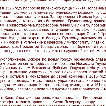
 в 1596 году попросил виленского купца Якинта Поповича в
унцевич должен был научиться купеческому ремеслу. Но су
 искал возможность учиться. За поучением в Вильно Кунц
орально-догматического богословия Грушевскому, дошел 
м и живостью ума профессора лично учили его, проводи
ь удивлялся образованности Кунцевича, не закончившего
ч постригся в монахи василианского монастыря Святой Т
нно Кунцевич открыл в беседах Рутскому, выходцу из 
ой Римским в услужение к Киевскому митрополиту Ипатию П
 монастырь Пресвятой Троицы , монастырь был почти пусты
 и ни один из них не мог научить его духовной жизни. Н
укоположение. Вскоре по всему городу разнеслась слава
о что сам он свято верил, враги прозвали Иосафата "душе
ый русским царем Василием Шуйским. Ощущая себя утве
рь, а именно униатский. Много ночей провел Игнатий 
ию и остался в монастыре до своей кончины в 1616 году
гда его не покидал и стал после управителем архиепископ
андритом монастыря. Когда он стал архимандритом 1614 г,
рь и пел, - все это он исполнял вдохновенно и радостно. Э
 в Киев. Униатские митрополиты назывались Киевскими л
Иосафат тотчас отправился в Киево-Печерскую лавру.