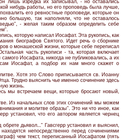
 он лишь изредка их записывал, - но оставались
кой нибудь работы, но его проповедь была лучше,
 похвалить его ревностные проповеди, которые он
но большую, так наполняли, что не оставалось
ведью", - желая таким образом определить себе
ем".
ись, которую написал Иосафат. Эта рукопись, как
мания биографов Святого. Идет речь о сборнике
оров о монашеской жизни, которые себе переписал
стальная часть рукописи - та, которая включает
я самого Иосафата, никогда не публиковались, а их
сам Иосафат, а подбор их нам много скажет о
литве. Хотя это Слово приписывается св. Иоанну
Отца. Трудно выяснить чье именно сочинение здесь
вную жизнь.
есь мы встречаем вещи, которые бросают новый,
тве. Из начальных слов этих сочинений мы можем
 внимания и молитве образы". Это ни что иное, как
ерр установил, что его автором является чернец
обрете дьявол..." Гавсгерр установил и выяснил,
е находятся непосредственно перед сочинениями
араграф) чем текст, переписанный Иосафатом (пять