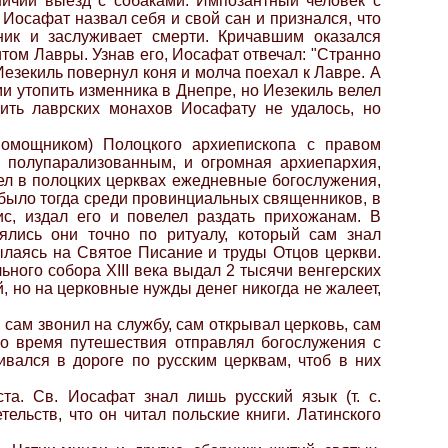
ничий выезд с собаками. Импозантный человек с
 Иосафат назвал себя и свой сан и признался, что
ник и заслуживает смерти. Кричавшим оказался
ом Лавры. Узнав его, Иосафат отвечал: "Странно
Иезекиль повернул коня и молча поехал к Лавре. А
ми утопить изменника в Днепре, но Иезекиль велел
дить лаврских монахов Иосафату не удалось, но
помощником) Полоцкого архиепископа с правом
 полупарализованным, и огромная архиепархия,
ел в полоцких церквах ежедневные богослужения,
о было тогда среди провинциальных священников, в
ис, издал его и повелел раздать прихожанам. В
ялись они точно по ритуалу, который сам знал
сылаясь на Святое Писание и труды Отцов церкви.
ого собора XIII века выдал 2 тысячи венгерских
, но на церковные нужды денег никогда не жалеет,
 сам звонил на службу, сам открывал церковь, сам
во время путешествия отправлял богослужения с
вался в дороге по русским церквам, чтоб в них
а. Св. Иосафат знал лишь русский язык (т. с.
ельств, что он читал польские книги. Латинского