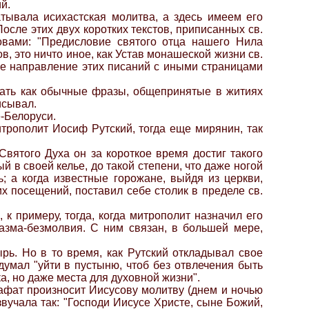
й.
атывала исихастская молитва, а здесь имеем его
сле этих двух коротких текстов, приписанных св.
овами: "Предисловие святого отца нашего Нила
ов, это ничто иное, как Устав монашеской жизни св.
ое направление этих писаний с иными страницами
чать как обычные фразы, общепринятые в житиях
исывал.
е-Белоруси.
итрополит Иосиф Рутский, тогда еще мирянин, так
вятого Духа он за короткое время достиг такого
ый в своей келье, до такой степени, что даже ногой
; а когда известные горожане, выйдя из церкви,
 их посещений, поставил себе столик в пределе св.
к примеру, тогда, когда митрополит назначил его
азма-безмолвия. С ним связан, в большей мере,
ырь. Но в то время, как Рутский откладывал свое
думал "уйти в пустыню, чтоб без отвлечения быть
а, но даже места для духовной жизни".
афат произносит Иисусову молитву (днем и ночью
звучала так: "Господи Иисусе Христе, сыне Божий,