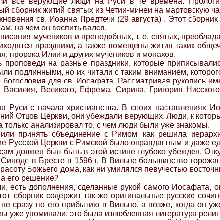
али все верующие люди на Руси в те времена: Прологи,
ый сборник житий святых из Четии-минеи на мартовскую час
екновения св. Иоанна Предтечи (29 августа) . Этот сборн
нам, на чем он воспитывался.
исания мучеников и преподобных, т, е. святых, преоблад
риходятся праздники, а также помещены жития таких обще
я, пророка Илии и других мучеников и монахов.
 проповеди на разные праздники, которые приписывались
были подлинными, но их читали с таким вниманием, которо
 богословия для св. Иосафата. Рассматривая рукопись им
 Василия, Великого, Ефрема, Сирина, Григория Нисског
а Руси с начала христианства. В своих наставлениях И
ений Отцов Церкви, они убеждали верующих. Люди, к котор
 а только анализировал то, с чем люди были уже знакомы.
или принять объединение с Римом, как решила иерарх
ние Русской Церкви с Римской было оправданным и даже
сам должен был быть в этой истине глубоко убежден. Отк
 Синоде в Бресте в 1596 г. В Вильне большинство горожа
красоту Божьего дома, как ни умилялся певучестью восточны
на его решение?
и, есть дополнения, сделанные рукой самого Иосафата, он
этот сборник содержит так-же оригинальные русские сочин
и не сразу по его прибытию в Вильно, а позже, когда он 
к. мы уже упоминали, это была излюбленная литература рели