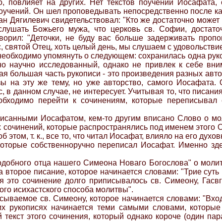
о, повлияет на других. Нет текстов поучений Иосафата,
поучений. Он шел проповедывать непосредственно после ка
ван Дягилевич свидетельствовал: "Кто же достаточно может
лушать Божьего мужа, что церковь св. Софии, достаточ
ворил: "Деточки, не буду вас больше задерживать пропо
, святой Отец, хоть целый день, мы слушаем с удовольстви
еобходимо упомянуть о следующем: сохранилась одна рукоп
но научно исследованный, однако не привлек к себе вни
ая большая часть рукописи - это произведения разных авт
 на эту же тему, но уже авторство, самого Иосафата. О
, в данном случае, не интересует. Учитывая то, что писани
обходимо перейти к сочинениям, которые переписывал 
писанными Иосафатом, кем-то другим вписано Слово о мо
ех сочинений, которые распространялись под именем этого 
 этом, т. к., все то, что читал Иосафат, влияло на его духо
 которые собственноручно переписал Иосафат. Именно зд
одобного отца нашего Симеона Новаго Богослова" о моли
а второе писание, которое начинается словами: "Трие суть
 это сочинение долго приписывалось св. Симеону, Гасвг
го исихастского способа молитвы".
ываемое св. Симеону, которое начинается словами: "Вход 
их рукописях начинается теми самыми словами, которы
ий текст этого сочинения, который однако короче (один п