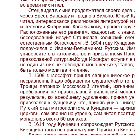
во время них и пел.
Отец видел в сыне продолжателя своего дела и
через Брест, Варшаву и Гродно в Вильно. Юный К
читал, интересовался религиозной литературой и
и теологии Фабрицию Ковальскому, профессору м
Расположенные его рвением, жадностью к знания
беседовавший иезуит Станислав Косинский очен
естественным богословом". В 1604 году Кунцеви
подружился с Иваном-Вельямином Рутским. Име
университете в католичество и присланному Пап
православной литургии.Когда Иосафат вступил в
не один из них не соблюдал монашеских уставов,
быть только молитва и чтение.
В 1609 г. Иосафат принял священническое р
несравненный дар обращения слушателей в то, в
Троицы патриарх Московский Игнатий, изгнанн
пребывания не православный виленский монасты
результате, ко всеобщему удивлению, принял ун
привязался к Кунцевичу, что, приняв унию, нико
Рутский стал митрополитом, а Кунцевич — архим
церковь, сам звонил на утреню, сам читал псалти
монастырь около 60 монахов.
В 1614 году Кунцевич сопровождает Рутского
Киевщина тогда не приняла унии. Прибыв в Киев, 