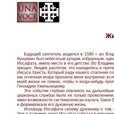
Жи
Будущий святитель родился в 1580 г. во Вл
Кунцевич был небогатым купцом, избранным, однак
Иосафата, имело место в его детстве: Во Владим
крещен. Увидев распятие, что находилось в притв
Иисуса Христа, Который ради нашего спасения сош
как огненная искра пронзила меня внутренне; всл
моей жизни не помню, чтобы я когда-нибудь проп
Геннадию Хмельницкому.
Это событие глубоко повлияло на дальнейше
церковных службах было не только проявлением е
имел возможности систематически изучать Закон 
и формировали его духовную жизнь
Исповедь Иосафата своему духовнику о том, 
Уже в то время, когда Иосафат работал в магазин