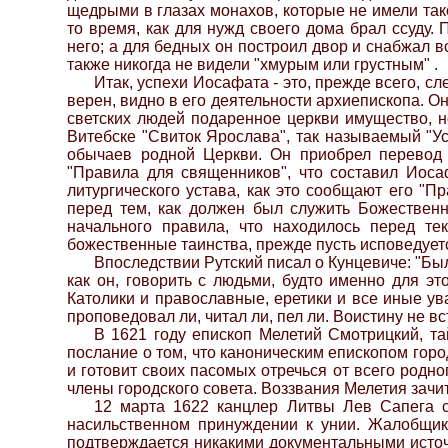
щедрыми в глазах монахов, которые не имели та
то время, как для нужд своего дома брал ссуду
него; а для бедных он построил двор и снабжал 
также никогда не видели "хмурым или грустным" .
Итак, успехи Иосафата - это, прежде всего, с
верен, видно в его деятельности архиепископа. О
светских людей подаренное церкви имущество, но
Витебске "Свиток Ярослава", так называемый "У
обычаев родной Церкви. Он приобрел перевод 
"Правила для священников", что составил Иоса
литургического устава, как это сообщают его "П
перед тем, как должен был служить Божественн
начального правила, что находилось перед те
божественные таинства, прежде пусть исповедуетс
Впоследствии Рутский писал о Кунцевиче: "Был
как он, говорить с людьми, будто именно для эт
Католики и православные, еретики и все иные ув
проповедовал ли, читал ли, пел ли. Воистину не вс
В 1621 году епископ Мелетий Смотрицкий, т
послание о том, что каноническим епископом гор
и готовит своих пасомых отречься от всего родн
члены городского совета. Воззвания Мелетия зачи
12 марта 1622 канцлер Литвы Лев Сапега с
насильственном принуждении к унии. Жалобщики
подтверждается никакими документальными источн