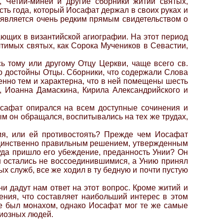
 Четии-минеи и другие сборники житий святых,
ть года, который Иосафат держал в своих руках и
ик является очень редким прямым свидетельством о
ающих в византийской агиографии. На этот период
чтимых святых, как Сорока Мучеников в Севастии,
 тому или другому Отцу Церкви, чаще всего св.
го достойны Отцы. Сборники, что содержали Слова
енно тем и характерна, что в ней помещены шесть
о, Иоанна Дамаскина, Кирила Александрийского и
осафат опирался на всем доступные сочинения и
ым он обращался, воспитывались на тех же трудах,
ия, или ей противостоять? Прежде чем Иосафат
 единственно правильным решением, утвержденным
уда пришло его убеждение, преданность Унии? Он
н остались не воссоединившимися, а Унию принял
х служб, все же ходил в ту бедную и почти пустую
и дадут нам ответ на этот вопрос. Кроме житий и
ения, что составляет наибольший интерес в этом
уже был монахом, однако Иосафат мог те же самые
гиозных людей.