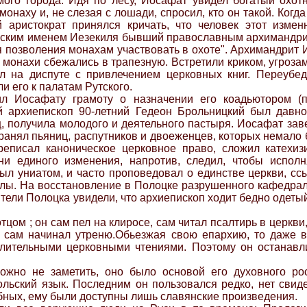
мого города. Идя по лесу, Иосафат увидел богатый охот
онаху и, не слезая с лошади, спросил, кто он такой. Когда
аристократ принялся кричать, что человек этот измен
ским именем Иезекиля бывший православным архимандрит
я позволения монахам участвовать в охоте". Архимандрит 
 монахи сбежались в трапезную. Встретили криком, угроза
л на диспуте с привлечением церковных книг. Переубе
и его к палатам Рутского.
ил Иосафату грамоту о назначении его коадьютором (
й архиепископ 90-летний Гедеон Брольницкий был давно
, получила молодого и деятельного пастыря. Иосафат зав
странял пьяниц, распутников и двоеженцев, которых немал
еписал каноническое церковное право, сложил катехиз
ни единого изменения, напротив, следил, чтобы исполн
был униатом, и часто проповедовал о единстве церкви, с
лы. На восстановление в Полоцке разрушенного кафедральн
тели Полоцка увидели, что архиепископ ходит бедно одетый
ом ; он сам пел на клиросе, сам читал псалтирь в церкви,
 сам начинал утреню.Обьезжая свою епархию, то даже 
лительными церковными чтениями. Поэтому он останавли
жно не заметить, оно было основой его духовного рост
льский язык. Последним он пользовался редко, нет свидет
ебных, ему были доступны лишь славянские произведения.