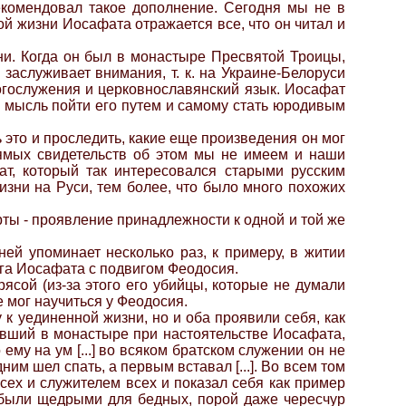
екомендовал такое дополнение. Сегодня мы не в
ой жизни Иосафата отражается все, что он читал и
ни. Когда он был в монастыре Пресвятой Троицы,
аслуживает внимания, т. к. на Украине-Белоруси
огослужения и церковнославянский язык. Иосафат
 мысль пойти его путем и самому стать юродивым
это и проследить, какие еще произведения он мог
Прямых свидетельств об этом мы не имеем и наши
ат, который так интересовался старыми русским
зни на Руси, тем более, что было много похожих
рты - проявление принадлежности к одной и той же
ей упоминает несколько раз, к примеру, в житии
га Иосафата с подвигом Феодосия.
ясой (из-за этого его убийцы, которые не думали
 мог научиться у Феодосия.
к уединенной жизни, но и оба проявили себя, как
ивший в монастыре при настоятельстве Иосафата,
ему на ум [...] во всяком братском служении он не
едним шел спать, а первым вставал [...]. Во всем том
сех и служителем всех и показал себя как пример
а были щедрыми для бедных, порой даже чересчур