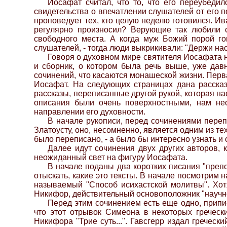
Иосафат считал, что то, что его переубедил
свидетельства о впечатлении слушателей от его 
проповедует тех, кто целую неделю готовился. И
регулярно произносил? Верующие так любили с
свободного места. А когда муж Божий порой го
слушателей, - тогда люди выкрикивали: "Держи нас
Говоря о духовном мире святителя Иосафата н
и сборник, о котором была речь выше, уже дав
сочинений, что касаются монашеской жизни. Перв
Иосафат. На следующих страницах дана рассказы
рассказы, переписанные другой рукой, которая нас
описания были очень поверхностными, нам не
направлении его духовности.
В начале рукописи, перед сочинениями пере
Златоусту, оно, несомненно, является одним из т
было переписано, - а было бы интересно узнать и об
Далее идут сочинения двух других авторов,
неожиданный свет на фигуру Иосафата.
В начале поданы два коротких писания "преп
отыскать, какие это тексты. В начале посмотрим н
называемый "Способ исихастской молитвы". Хотя
Никифор, действительный основоположник "научно
Перед этим сочинением есть еще одно, припис
что этот отрывок Симеона в некоторых греческ
Никифора "Трие суть...". Гавсгерр издал греческ