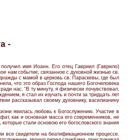
а -
получил имя Иоанн. Его отец Гавриил (Гаврило)
ное нам событие, связанное с духовной жизнью св.
днажды с мамой в церковь св. Параскевы, где был
снила, что это образ Господа нашего Богочеловека
ади нас. "В ту минуту, я физически почувствовал,
ением, я стал их изучать и почти за тридцать лет
ствии рассказывал своему духовнику, василианину
жизни явилась любовь к Богослужению. Участие в
фат, как и основная масса его современников, не
 которые стали основою его богословского знания
ли все свидетели на беатификационном процессе.
богослужения, звонил перед службами, прислуживал