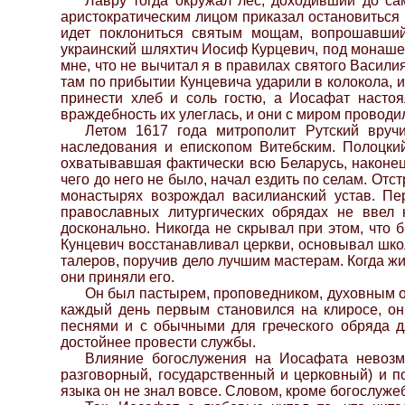
Лавру тогда окружал лес, доходивший до са
аристократическим лицом приказал остановиться м
идет поклониться святым мощам, вопрошавший 
украинский шляхтич Иосиф Курцевич, под монаше
мне, что не вычитал я в правилах святого Васили
там по прибытии Кунцевича ударили в колокола, и
принести хлеб и соль гостю, а Иосафат настоя
враждебность их улеглась, и они с миром проводил
Летом 1617 года митрополит Рутский вруч
наследования и епископом Витебским. Полоцки
охватывавшая фактически всю Беларусь, наконец
чего до него не было, начал ездить по селам. От
монастырях возрождал василианский устав. Пер
православных литургических обрядах не ввел 
досконально. Никогда не скрывал при этом, что 
Кунцевич восстанавливал церкви, основывал шко
талеров, поручив дело лучшим мастерам. Когда жи
они приняли его.
Он был пастырем, проповедником, духовным отц
каждый день первым становился на клиросе, он
песнями и с обычными для греческого обряда д
достойнее провести службы.
Влияние богослужения на Иосафата невозмо
разговорный, государственный и церковный) и по
языка он не знал вовсе. Словом, кроме богослуж