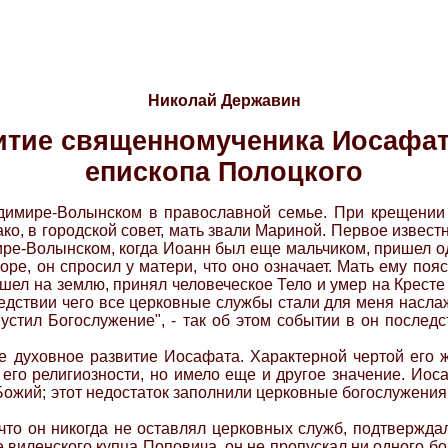
Николай Державин
тие священномученика Иосафат
епископа Полоцкого
адимире-Волынском в православной семье. При крещении 
о, в городской совет, мать звали Мариной. Первое извест
ире-Волынском, когда Иоанн был еще мальчиком, пришел о
оре, он спросил у матери, что оно означает. Мать ему поя
ел на землю, принял человеческое Тело и умер на Кресте р
едствии чего все церковные службы стали для меня наслажд
устил Богослужение", - так об этом событии в он послед
е духовное развитие Иосафата. Характерной чертой его 
го религиозности, но имело еще и другое значение. Иоса
Божий; этот недостаток заполнили церковные богослужения,
что он никогда не оставлял церковных служб, подтвержда
е виленского купца Поповича, он не пропускал ни одного 