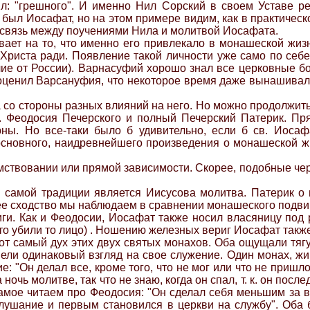
л: "грешного". И именно Нил Сорский в своем Уставе р
 был Иосафат, но на этом примере видим, как в практическ
 связь между поучениями Нила и молитвой Иосафата.
ает на то, что именно его привлекало в монашеской жиз
риста ради. Появление такой личности уже само по себе з
ие от России). Варнасуфий хорошо знал все церковные б
 оценил Варсануфия, что некоторое время даже вынашивал
со стороны разных влияний на него. Но можно продолжить 
св. Феодосия Печерского и полный Печерский Патерик. 
ы. Но все-таки было б удивительно, если б св. Иосаф
основного, наидревнейшего произведения о монашеской жи
аимствовании или прямой зависимости. Скорее, подобные че
 самой традиции является Иисусова молитва. Патерик о н
ее сходство мы наблюдаем в сравнении монашеского подви
ги. Как и Феодосии, Иосафат также носил власяницу под р
то убили то лицо) . Ношению железных вериг Иосафат также
от самый дух этих двух святых монахов. Оба ощущали тягу 
ели одинаковый взгляд на свое служение. Один монах, ж
"Он делал все, кроме того, что не мог или что не пришло 
ночь молитве, так что не знаю, когда он спал, т. к. он посл
самое читаем про Феодосия: "Он сделал себя меньшим за в
слушание и первым становился в церкви на службу". Об