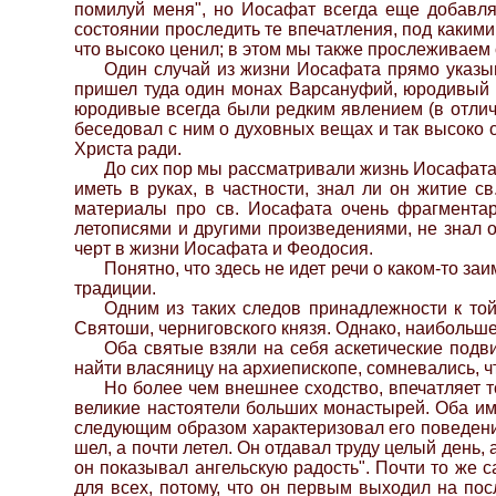
помилуй меня", но Иосафат всегда еще добавля
состоянии проследить те впечатления, под какими
что высоко ценил; в этом мы также прослеживаем
Один случай из жизни Иосафата прямо указыв
пришел туда один монах Варсануфий, юродивый Х
юродивые всегда были редким явлением (в отлич
беседовал с ним о духовных вещах и так высоко
Христа ради.
До сих пор мы рассматривали жизнь Иосафата 
иметь в руках, в частности, знал ли он житие 
материалы про св. Иосафата очень фрагментарн
летописями и другими произведениями, не знал 
черт в жизни Иосафата и Феодосия.
Понятно, что здесь не идет речи о каком-то з
традиции.
Одним из таких следов принадлежности к той
Святоши, черниговского князя. Однако, наибольш
Оба святые взяли на себя аскетические подви
найти власяницу на архиепископе, сомневались, ч
Но более чем внешнее сходство, впечатляет т
великие настоятели больших монастырей. Оба им
следующим образом характеризовал его поведение: 
шел, а почти летел. Он отдавал труду целый день, а 
он показывал ангельскую радость". Почти то же 
для всех, потому, что он первым выходил на по