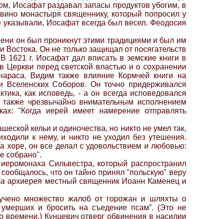
м, Иосафат раздавал запасы продуктов убогим, в
 вино монастыря священнику, который попросил у
е указывали, Иосафат всегда был весел. Феодосия
епени он был проникнут этими традициями и был им
и Востока. Он не только защищал от посягательств
В 1621 г. Иосафат дал вписать в земские книги в
в Церкви перед светской властью и о сохранении
нараса. Видим также влияние Кормчей книги на
ми Вселенских Соборов. Он точно придерживался
тика, как исповедь, - а он всегда исповедовался
ся также чрезвычайно внимательным исполнением
ках: "Когда иерей имеет намерение отправлять
еской кельи и одиночества, но никто не умел так,
иходили к нему, и никто не уходил без утешения.
а хоре, он все делал с удовольствием и любовью:
е собрано".
 иеромонаха Сильвестра, который распространил
сообщалось, что он тайно принял "польскую" веру
и за архиерея местный священник Иоанн Каменец и
лучено множество жалоб от горожан и шляхты о
 умерших и бросить на съедение псам”. (Это не
о времени.) Кунцевич отверг обвинения в насилии