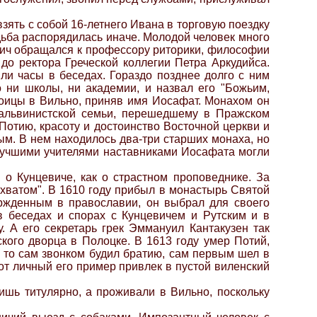
зять с собой 16-летнего Ивана в торговую поездку
дьба распорядилась иначе. Молодой человек много
евич обращался к профессору риторики, философии
до ректора Греческой коллегии Петра Аркудийса.
ли часы в беседах. Гораздо позднее долго с ним
 ни школы, ни академии, и назвал его "Божьим,
роицы в Вильно, приняв имя Иосафат. Монахом он
кальвинистской семьи, перешедшему в Пражском
отию, красоту и достоинство Восточной церкви и
м. В нем находилось два-три старших монаха, но
аилучшими учителями наставниками Иосафата могли
 о Кунцевиче, как о страстном проповеднике. За
хватом". В 1610 году прибыл в монастырь Святой
ржденным в православии, он выбрал для своего
в беседах и спорах с Кунцевичем и Рутским и в
. А его секретарь грек Эммануил Кантакузен так
ского дворца в Полоцке. В 1613 году умер Потий,
 то сам звонком будил братию, сам первым шел в
тот личный его пример привлек в пустой виленский
ишь титулярно, а проживали в Вильно, поскольку