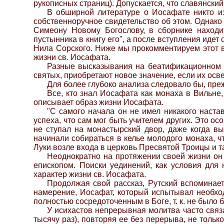
рукописных страниц). Допускается, что славянски
В обширной литературе о Иосафате никто из
собственноручное свидетельство об этом. Однако
Симеону Новому Богослову, в сборнике находи
пустынника в книгу его", а после вступления идет 
Нила Сорского. Ниже мы прокомментируем этот в
жизни св. Иосафата.
Разные высказывания на беатификационном п
святых, приобретают новое значение, если их осв
Для более глубоко анализа следовало бы, преж
Все, кто знал Иосафата как монаха в Вильне,
описывает образ жизни Иосафата.
"С самого начала он не имел никакого наста
успеха, что сам мог быть учителем других. Это осо
не ступал на монастырский двор, даже когда вы
начинали собираться в келье молодого монаха, что
Луки возле входа в церковь Пресвятой Троицы и та
Неоднократно на протяжении своей жизни он и
епископом. Поиски уединений, как условия для
характер жизни св. Иосафата.
Продолжая свой рассказ, Рутский вспоминает,
намерение, Иосафат, который испытывал необходи
полностью сосредоточенным в Боге, т. к. не было
У исихастов непрерывная молитва часто связ
тысячу раз), повторяя ее без перерыва, не тольк