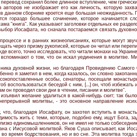
й перевод сохранил более длинное вступление, чем гречески
 авторов не изображает его как личность, которую захв
 в данном сборнике кроется еще большая неожиданность. По
тся гораздо большее сочинение, которое начинается сл
сама "книга". Как указывают заголовки отдельных ее раздел
ыбор Иосафата, но сначала постараемся связать духовн
роцессе и в ранних жизнеописаниях, которые могут зву
ещать через призму рукописей, которые он читал или переп
де всего, точно исследовать, что читали монахи на Украин
 вспоминают о том, что он искал уединения в молитве. М
вника духовной жизни, но благодаря Провидению Самого С
бенно я заметил в нем, когда казалось, он словно закопанн
сокопоставленные особы, сенаторы, посещали монастырь
б воспользоваться беседой с ним, [...] он, чтоб избежать
м он проводил свои дни в чтении, писании и молитве".
зъявил желание удалиться в какой-нибудь скит; так было, 
 непрерывной молитвы, - это основное направление исих
 что, благодаря Иосафату, он захотел вступить в монаст
мость жить с теми, которые, подобно ему, ищут Бога, за
 близко единомышленников, он не имел не только собеседник
ана с Иисусовой молитвой. Яков Суша описывает, как Иос
о во время бодрствования, но и во сне. Эта молитва тогда 