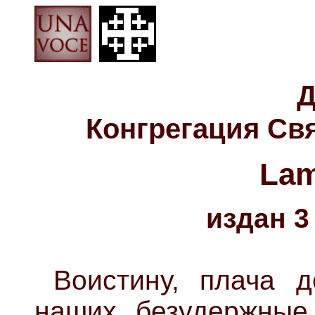
Д
Конгрегация Св
Lam
издан 3
Воистину, плача 
наших, безудержные 