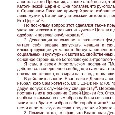
апостольского Предания, а также с той целью, чт
Католической Церкви: "Она полагает, что рукопо
в Священном Писании пример Христа, избравшег
лишь мужчин; Ее живой учительский авторитет, н
1
Его Церкви"
.
Но поскольку вопрос этот сделался также пре
указание изложить и разъяснить учение Церкви в 
2
одобрил и повелел опубликовать
.
2. Декларация напоминает и разъясняет фунд
читает себя вправе допускать женщин к свя
иллюстрирующие уместность богоустановленного 
социальных и культурных мотивах, свойственных 
основное строение, ее богословскую антропологию
Я сам, в своем Апостольском послании "Mul
действовал совершенно свободно и самовластно.
призвание женщин, невзирая на господствовавшие
В действительности, Евангелия и Деяния апос
избрал, кого Сам хотел (ср. Мк 3:13-14; Ин 6:70), 
6
даруя допуск к служебному священству
, Церков
поставить их в основание Своей Церкви (ср. Откр
особым и самым тесным образом были связаны с ми
7
таким же образом, избрав себе соработников
, н
нести апостольскую миссию, представляя Христа -
3. Помимо этого, тот факт, что Блаженная Д