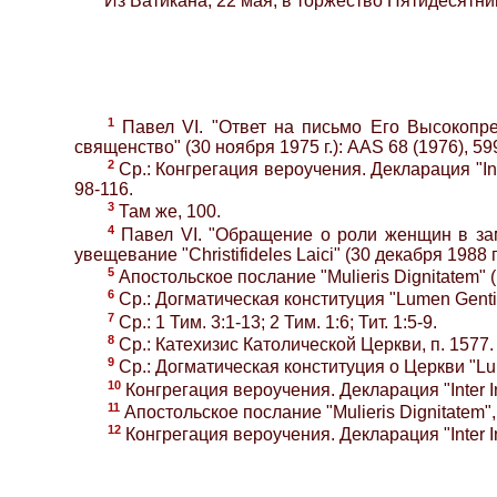
Из Ватикана, 22 мая, в торжество Пятидесятни
1
Павел VI. "Ответ на письмо Его Высокопре
священство" (30 ноября 1975 г.): AAS 68 (1976), 59
2
Ср.: Конгрегация вероучения. Декларация "Int
98-116.
3
Там же, 100.
4
Павел VI. "Обращение о роли женщин в замыс
увещевание "Christifideles Laici" (30 декабря 1988 
5
Апостольское послание "Mulieris Dignitatem" (1
6
Ср.: Догматическая конституция "Lumen Gentium
7
Ср.: 1 Тим. 3:1-13; 2 Тим. 1:6; Тит. 1:5-9.
8
Ср.: Катехизис Католической Церкви, п. 1577.
9
Ср.: Догматическая конституция о Церкви "Lum
10
Конгрегация вероучения. Декларация "Inter Ins
11
Апостольское послание "Mulieris Dignitatem", 
12
Конгрегация вероучения. Декларация "Inter Ins