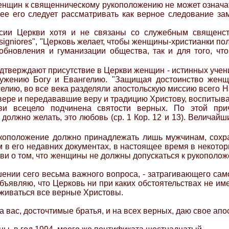
женщин к священническому рукоположению не может означа
рее его следует рассматривать как верное следование за
сии Церкви хотя и не связаны со служебным священс
nsigniores", "Церковь желает, чтобы женщины-христианки по
обновления и гуманизации общества, так и для того, ч
дтверждают присутствие в Церкви женщин - истинных учени
ужению Богу и Евангелию. "Защищая достоинство женщ
нгелию, во все века разделяли апостольскую миссию всего
вере и передававшие веру и традицию Христову, воспитыва
ви всецело подчинена святости верных. По этой причин
должно желать, это любовь (ср. 1 Кор. 12 и 13). Величай
рукоположение должно принадлежать лишь мужчинам, сох
в его недавних документах, в настоящее время в некоторы
кви о том, что женщины не должны допускаться к рукопол
шении сего весьма важного вопроса, - затрагивающего са
 объявляю, что Церковь ни при каких обстоятельствах не и
рживаться все верные Христовы.
 вас, досточтимые братья, и на всех верных, даю свое апо