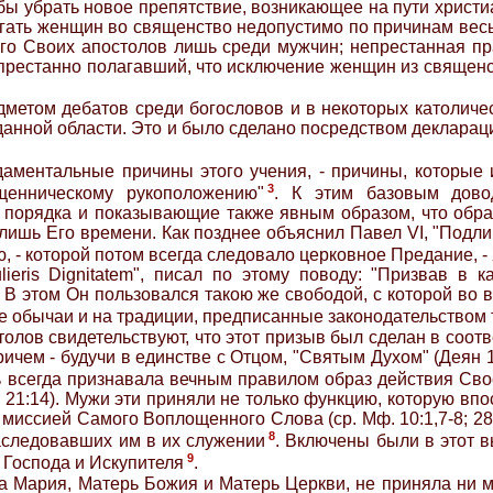
обы убрать новое препятствие, возникающее на пути христ
лагать женщин во священство недопустимо по причинам ве
о Своих апостолов лишь среди мужчин; непрестанная пр
епрестанно полагавший, что исключение женщин из священ
дметом дебатов среди богословов и в некоторых католичес
данной области. Это и было сделано посредством декларации
аментальные причины этого учения, - причины, которые и
3
щенническому рукоположению"
. К этим базовым довод
порядка и показывающие также явным образом, что обра
лишь Его времени. Как позднее объяснил Павел VI, "Подлин
, - которой потом всегда следовало церковное Предание, -
ieris Dignitatem", писал по этому поводу: "Призвав в 
 В этом Он пользовался такою же свободой, с которой во 
 обычаи и на традиции, предписанные законодательством 
толов свидетельствуют, что этот призыв был сделан в соо
причем - будучи в единстве с Отцом, "Святым Духом" (Деян 1
ь всегда признавала вечным правилом образ действия Сво
. 21:14). Мужи эти приняли не только функцию, которую вп
ссией Самого Воплощенного Слова (ср. Мф. 10:1,7-8; 28:16
8
аследовавших им в их служении
. Включены были в этот в
9
 Господа и Искупителя
.
ева Мария, Матерь Божия и Матерь Церкви, не приняла ни