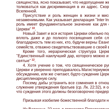
священства, ясно показывает, что недопущение 
толковаться как дискриминация в их адрес. Ско
Вселенной.
Присутствие и роль женщин в жизни и мис
незаменимыми. Как указывает декларация "Inter I
роль имеет фундаментальное значение как для 
10
Церкви"
.
Новый Завет и вся история Церкви обильно по
вплоть даже и до полного посвящения себя сл
благодарность тем из них, кто, будучи верны Ева
семейств, отважно свидетельствовавшие о своей 
Кроме того, иерархическая структура Церк
"Единственный наилучший дар, которого можно и 
12
святые"
.
4. Хотя учение о том, что священническое 
Церкви и уверенно преподавалось Магистериумом 
обсуждению, или же считают, будто суждение Цер
дисциплинарную силу.
Посему, дабы устранить все сомнения в отно
служение утверждения братьев (ср. Лк. 22:32), я
что суждения этого должны безоговорочно приде
Призывая изобилие божественной благодати на