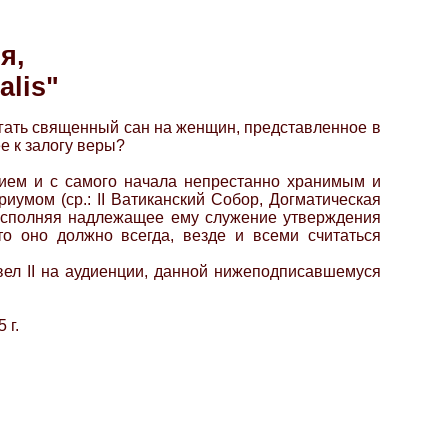
я,
alis"
лагать священный сан на женщин, представленное в
е к залогу веры?
жием и с самого начала непрестанно хранимым и
умом (ср.: II Ватиканский Собор, Догматическая
, исполняя надлежащее ему служение утверждения
то оно должно всегда, везде и всеми считаться
ел II на аудиенции, данной нижеподписавшемуся
 г.