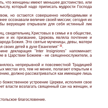
ть, что женщины имеют меньшее достоинство, или
мыслу, который надо приписать мудрости Господа
твом, но остаются совершенно необходимыми и
лнее осознавали величие своей миссии; сегодня их
тобы верующие открывали для себя истинный лик
ц, свидетельниц Христовых в семье и в обществе,
ин и их призвание, Церковь являла почтение и
 Народа Божия. Это святые мученицы, девы, матери
11
я своих детей в духе Евангелия"
.
е декларация "Inter Insigniores" напоминает:
шие в Царствии Божием - не священнослужители, а
ранялось непрерывной и повсеместной Традицией
х местах его, тем не менее, полагают открытым к
ожению, должно рассматриваться как имеющее лишь
мо божественное устроение Церкви, исполняя свое
меет власти возлагать священный сан на женщин, и
стольское благословение.