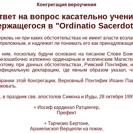
Конгрегация вероучения
твет на вопрос касательно учени
ржащегося в "Ordinatio Sacerdot
Церковь ни при каких обстоятельствах не имеет власти воз
 непреложным, и надлежит ли понимать его как принадлежаще
с ним, поскольку, будучи основано на писаном Слове Бо
зошибочно изложено ординарным и вселенским Магистери
 Поэтому, при данных обстоятельствах, Римский Понтифик
и официальную декларацию, где явным образом указал, ч
брании этой Конгрегации, Верховный Понтифик Иоанн Пав
иковать.
 в праздник свв. апостолов Симона и Иуды, 28 октября 1995
+ Иосиф кардинал Ратцингер,
Префект
+ Тарчизио Бертоне,
Архиепископ Верцелли на покое,