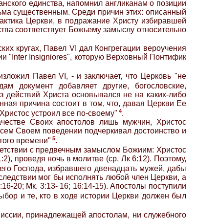
ианского единства, напомнил англиканам о позиции
сьма существенным. Среди причин этих: описанный
актика Церкви, в подражание Христу избиравшей
ства соответствует Божьему замыслу относительно
ких кругах, Павел VI дал Конгрегации вероучения
 "Inter Insigniores", которую Верховный Понтифик
зложил Павел VI, - и заключает, что Церковь "не
ам документ добавляет другие, богословские,
з действий Христа основывался не на каких-либо
ная причина состоит в том, что, давая Церкви Ее
4
 Христос устроил все по-своему"
.
качестве Своих апостолов лишь мужчин, Христос
всем Своем поведении подчеркивал достоинство и
5
того времени"
.
тветствии с предвечным замыслом Божиим: Христос
:2), проведя ночь в молитве (ср. Лк 6:12). Поэтому,
его Господа, избравшего двенадцать мужей, дабы
оследствии мог бы исполнять любой член Церкви, а
-20; Мк. 3:13- 16; 16:14-15). Апостолы поступили
ыбор и те, кто в ходе истории Церкви должен был
 миссии, принадлежащей апостолам, ни служебного