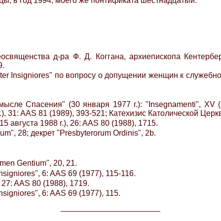
цы, в год 1994, моего же понтификата шестнадцатый.
освященства д-ра Ф. Д. Коггана, архиепископа Кентербе
9.
er Insigniores" по вопросу о допущении женщин к служебном
ле Спасения" (30 января 1977 г.): "Insegnamenti", XV (1
г.), 31: AAS 81 (1989), 393-521; Катехизис Католической Церкв
5 августа 1988 г.), 26: AAS 80 (1988), 1715.
", 28; декрет "Presbyterorum Ordinis", 2b.
en Gentium", 20, 21.
igniores", 6: AAS 69 (1977), 115-116.
27: AAS 80 (1988), 1719.
igniores", 6: AAS 69 (1977), 115.